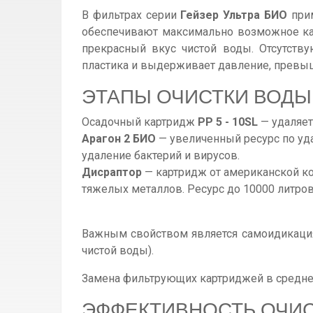
В фильтрах серии
Гейзер Ультра БИО
прим
обеспечивают максимально возможное кач
прекрасный вкус чистой воды. Отсутст
пластика и выдерживает давление, превыш
ЭТАПЫ ОЧИСТКИ ВОДЫ 
Осадочный картридж
РР 5 - 10SL
— удаляет
Арагон 2 БИО
— увеличенный ресурс по уда
удаление бактерий и вирусов.
Дисраптор
— картридж от американской ком
тяжелых металлов. Ресурс до 10000 литров
Важным свойством является самоидикация
чистой воды).
Замена фильтрующих картриджей в среднем
ЭФФЕКТИВНОСТЬ ОЧИ