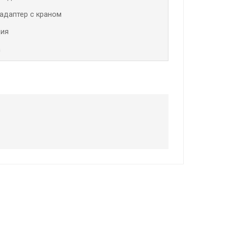
адаптер с краном
ция
а