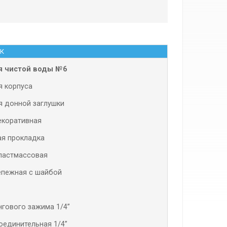
К
я чистой воды №6
я корпуса
я донной заглушки
екоративная
ая прокладка
ластмассовая
епежная с шайбой
нгового зажима 1/4”
оединительная 1/4”